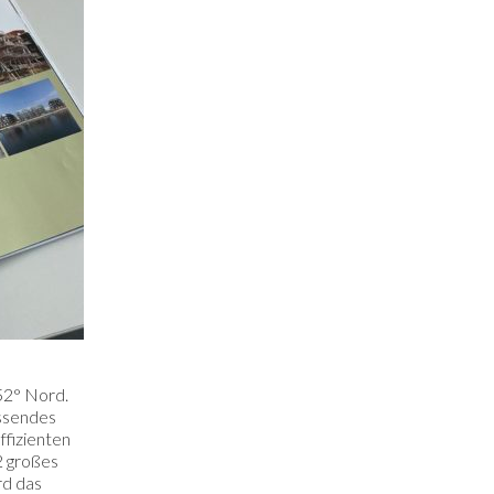
 52° Nord.
assendes
ffizienten
2 großes
d das