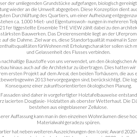
r der umliegenden Grundstücke aufgefangen, biologisch gereinigt
tung wieder an die Umwelt abgegeben. Diese Konzeption dient auc
guten Durchlüftung des Quartiers, um einer Aufheizung entgegenzu
tehen ca. 1.000 Miet- und Eigentumswoh- nungen in mehreren Teil
1 fer tiggestellte Ensemble THE VIEW zählt dabei zu den archite
stärksten Bauwerken. Das Dreierensemble liegt an der Uferpro
k auf die Dahme. Ziel war es, diese Standortqualität maximal in Sze
enthaltsqualitäten fürWohnen mit Erholungscharakter sollen sich m
und Gelassenheit des Flusses verbinden.
nachhaltige Baustoffe von uns verwendet, um den ökologischen A
bau hinaus auch auf die Architektur zu übertragen. Dies hatten wir
em ersten Projekt auf dem Areal, den beiden Torhäusern, die aus
bewerbsgewinn 2013 hervorgegangen sind, berücksichtigt. Die log
Konsequenz einer zukunftsorientierten ökologischen Planung.
 Fassaden sind daher in vorgefertigter Holztafelbauweise entstand
rz lacierten Douglasie- Holzlatten als oberster Wetterhaut. Die 
bestehen aus eingeblasener Zellulose.
erer Auffassung kann man in den einzelnen Wohnräumen diese ho
Materialwahl geradezu spüren.
rtier hat neben weiteren Auszeichnungen den Iconic Award 2020 