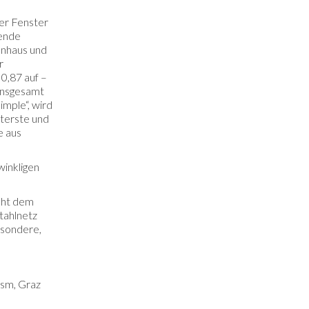
ßer Fenster
gende
enhaus und
r
 0,87 auf –
 insgesamt
mple“, wird
nterste und
e aus
winkligen
icht dem
tahlnetz
esondere,
ism, Graz