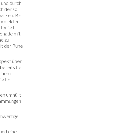
 und durch
h der so
wirken. Bis
projekten.
ktonisch
menade mit
ne zu
it der Ruhe
spekt über
 bereits bei
 einem
ische
en umhüllt
Dämmungen
chwertige
und eine