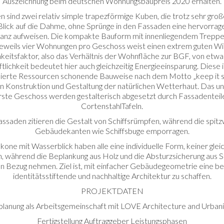
Auszeichnung beim deutschen Wohnungsbaupreis 2020 erhalten.
 sind zwei relativ simple trapezförmige Kuben, die trotz sehr gro
Blick auf die Dahme, ohne Sprünge in den Fassaden eine hervorra
lanz aufweisen. Die kompakte Bauform mit innenliegendem Trepp
jeweils vier Wohnungen pro Geschoss weist einen extrem guten Wi
hkeitsfaktor, also das Verhältnis der Wohnfläche zur BGF, von etwa
tlichkeit bedeutet hier auch gleichzeitig Energieeinsparung. Diese
ierte Ressourcen schonende Bauweise nach dem Motto „keep it si
in Konstruktion und Gestaltung der natürlichen Wetterhaut. Das u
ste Geschoss werden gestalterisch abgesetzt durch Fassadenteil
CortenstahlTafeln.
ssaden zitieren die Gestalt von Schiffsrümpfen, während die spitz
Gebäudekanten wie Schiffsbuge emporragen.
kone mit Wasserblick haben alle eine individuelle Form, keiner gle
, während die Beplankung aus Holz und die Absturzsicherung aus S
n Bezug nehmen. Ziel ist, mit einfacher Gebäudegeometrie eine b
identitätsstiftende und nachhaltige Architektur zu schaffen.
PROJEKTDATEN
lanung als Arbeitsgemeinschaft mit LOVE Architecture and Urban
Fertigstellung Auftraggeber Leistungsphasen