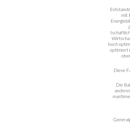
Entstanden
mit 
Energiebi
tschaftlic
Wirtschaf
hoch optim
optimiert 
ober
Diese Fa
Die Bal
anderen
maritime
Generalp