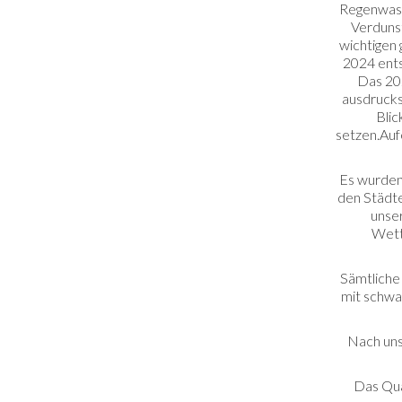
Regenwasse
Verduns
wichtigen 
2024 ents
Das 202
ausdrucks
Blic
setzen.Auf
Es wurden 
den Städte
unser
Wett
Sämtliche
mit schwa
Nach uns
Das Qua